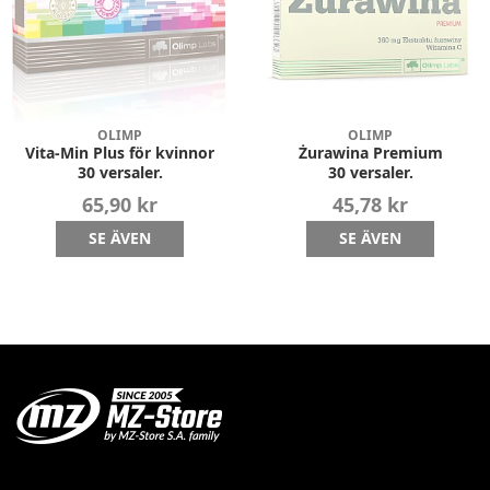
OLIMP
OLIMP
Vita-Min Plus för kvinnor
Żurawina Premium
30 versaler.
30 versaler.
65,90 kr
45,78 kr
SE ÄVEN
SE ÄVEN