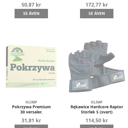
50,87 kr
172,77 kr
SE ÄVEN
SE ÄVEN
OLIMP
OLIMP
Pokrzywa Premium
Rękawice Hardcore Raptor
30 versaler.
Storlek S (svart)
31,81 kr
114,50 kr