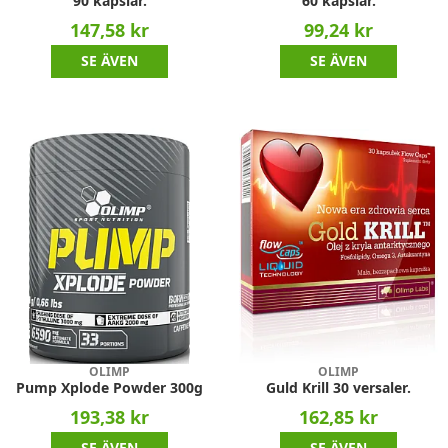
90 kapslar.
60 kapslar.
147,58 kr
99,24 kr
SE ÄVEN
SE ÄVEN
OLIMP
OLIMP
Pump Xplode Powder 300g
Guld Krill 30 versaler.
193,38 kr
162,85 kr
SE ÄVEN
SE ÄVEN