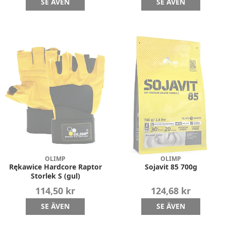
SE ÄVEN
SE ÄVEN
OLIMP
OLIMP
Rękawice Hardcore Raptor
Sojavit 85 700g
Storlek S (gul)
114,50 kr
124,68 kr
SE ÄVEN
SE ÄVEN