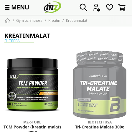
☰
MENU
Gym och fitness
Kreatin
Kreatinmalat
KREATINMALAT
FILTRERA
MZ-STORE
BIOTECH USA
TCM Powder (kreatin malat)
Tri-Creatine Malate 300g