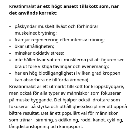
Kreatinmalat
är ett högt ansett tillskott som, när
det används korrekt
:
påskyndar muskeltillväxt och förhindrar
muskelnedbrytning;
främjar regenerering efter intensiv träning;
ökar uthålligheten;
minskar oxidativ stress;
inte håller kvar vatten i musklerna (så att figuren ser
bra ut före viktiga tävlingar och evenemang);
har en hög biotillgänglighet (i vilken grad kroppen
kan absorbera de tillförda ämnena).
Kreatinmalat är ett utmärkt tillskott för kroppsbyggare,
men också för alla typer av människor som fokuserar
på muskelbyggande. Det hjälper också idrottare som
fokuserar på styrka och uthållighetsdiscipliner att uppnå
bättre resultat. Det är ett populärt val för människor
som tränar i simning, skidåkning, rodd, kanot, cykling,
långdistanslöpning och kampsport.