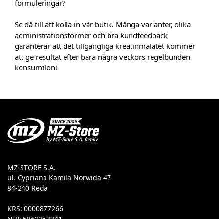
formuleringar?
Se då till att kolla in vår butik. Många varianter, olika
administrationsformer och bra kundfeedback
garanterar att det tillgängliga kreatinmalatet kommer
att ge resultat efter bara några veckors regelbunden
konsumtion!
MZ-STORE S.A.
ul. Cypriana Kamila Norwida 47
84-240 Reda
KRS: 0000877266
NIP: 5862363341