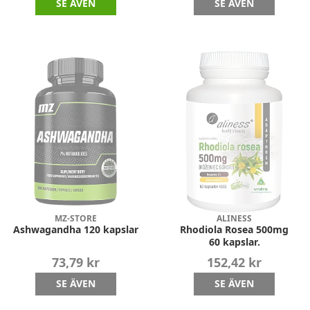
SE ÄVEN
SE ÄVEN
MZ-STORE
ALINESS
Ashwagandha 120 kapslar
Rhodiola Rosea 500mg
60 kapslar.
73,79 kr
152,42 kr
SE ÄVEN
SE ÄVEN