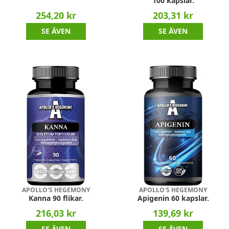
100 kapslar.
254,20 kr
203,31 kr
SE ÄVEN
SE ÄVEN
APOLLO'S HEGEMONY
APOLLO'S HEGEMONY
Kanna 90 flikar.
Apigenin 60 kapslar.
216,03 kr
139,69 kr
SE ÄVEN
SE ÄVEN