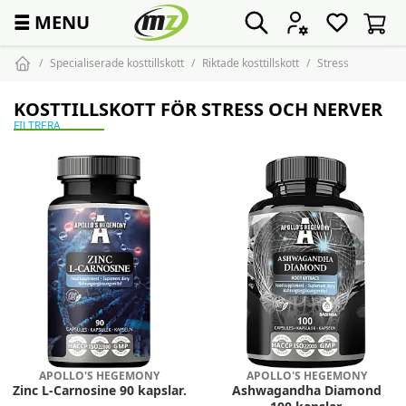
☰
MENU
Specialiserade kosttillskott
Riktade kosttillskott
Stress
KOSTTILLSKOTT FÖR STRESS OCH NERVER
FILTRERA
APOLLO'S HEGEMONY
APOLLO'S HEGEMONY
Zinc L-Carnosine 90 kapslar.
Ashwagandha Diamond