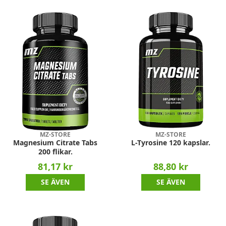
MZ-STORE
MZ-STORE
Magnesium Citrate Tabs
L-Tyrosine 120 kapslar.
200 flikar.
81,17 kr
88,80 kr
SE ÄVEN
SE ÄVEN