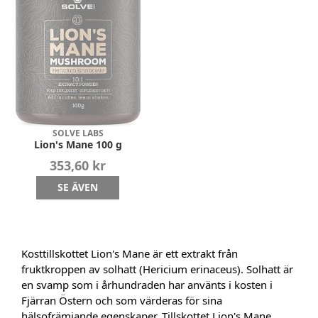
SOLVE LABS
Lion's Mane 100 g
353,60 kr
SE ÄVEN
Kosttillskottet Lion's Mane är ett extrakt från
fruktkroppen av solhatt (Hericium erinaceus). Solhatt är
en svamp som i århundraden har använts i kosten i
Fjärran Östern och som värderas för sina
hälsofrämjande egenskaper. Tillskottet Lion's Mane