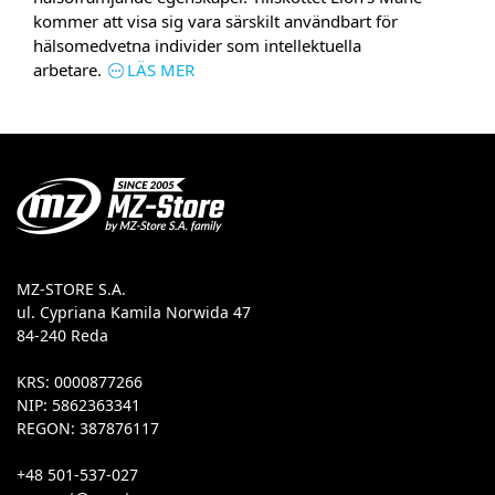
kommer att visa sig vara särskilt användbart för
hälsomedvetna individer som intellektuella
arbetare.
LÄS MER
MZ-STORE S.A.
ul. Cypriana Kamila Norwida 47
84-240 Reda
KRS: 0000877266
NIP: 5862363341
REGON: 387876117
+48 501-537-027