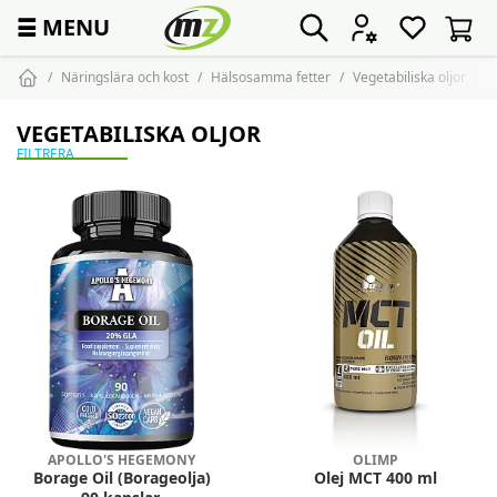
☰
MENU
Näringslära och kost
Hälsosamma fetter
Vegetabiliska oljor
VEGETABILISKA OLJOR
FILTRERA
APOLLO'S HEGEMONY
OLIMP
Borage Oil (Borageolja)
Olej MCT 400 ml