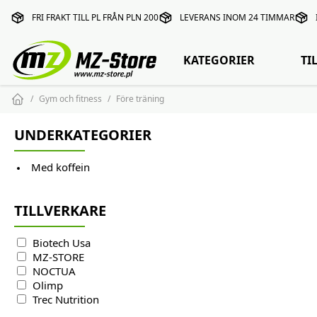
FRI FRAKT TILL PL FRÅN PLN 200
LEVERANS INOM 24 TIMMAR
KATEGORIER
TI
Gym och fitness
Före träning
UNDERKATEGORIER
Med koffein
TILLVERKARE
Biotech Usa
MZ-STORE
NOCTUA
Olimp
Trec Nutrition