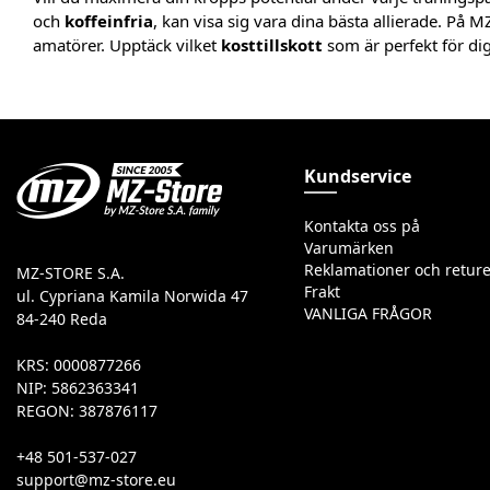
och
koffeinfria
, kan visa sig vara dina bästa allierade. På 
amatörer. Upptäck vilket
kosttillskott
som är perfekt för di
Kundservice
Kontakta oss på
Varumärken
Reklamationer och reture
MZ-STORE S.A.
Frakt
ul. Cypriana Kamila Norwida 47
VANLIGA FRÅGOR
84-240 Reda
KRS: 0000877266
NIP: 5862363341
REGON: 387876117
+48 501-537-027