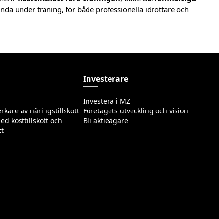
anda under träning, för både professionella idrottare och
Investerare
Investera i MZ!
erkare av näringstillskott
Företagets utveckling och vision
ed kosttillskott och
Bli aktieägare
tt