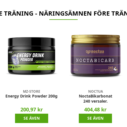
E TRÄNING - NÄRINGSÄMNEN FÖRE TRÄ
MZ-STORE
NOCTUA
Energy Drink Powder 200g
NoctaBikarbonat
240 versaler.
200,97 kr
404,48 kr
SE ÄVEN
SE ÄVEN