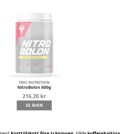
TREC NUTRITION
NitroBolon 600g
216,20 kr
SE ÄVEN
ionen?
Kosttillskott före träningen
, både
koffeinhaltiga