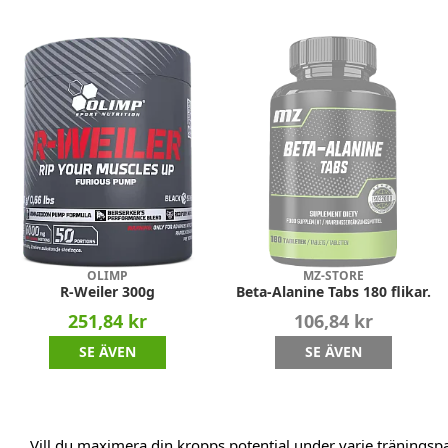
OLIMP
MZ-STORE
R-Weiler 300g
Beta-Alanine Tabs 180 flikar.
251,84 kr
106,84 kr
SE ÄVEN
SE ÄVEN
Vill du maximera din kropps potential under varje träningspas