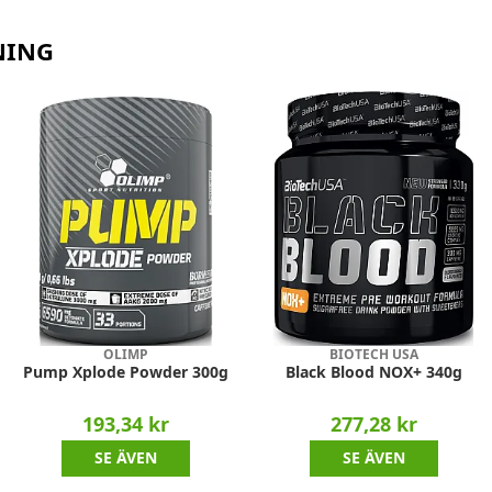
NING
OLIMP
BIOTECH USA
Pump Xplode Powder 300g
Black Blood NOX+ 340g
193,34 kr
277,28 kr
SE ÄVEN
SE ÄVEN