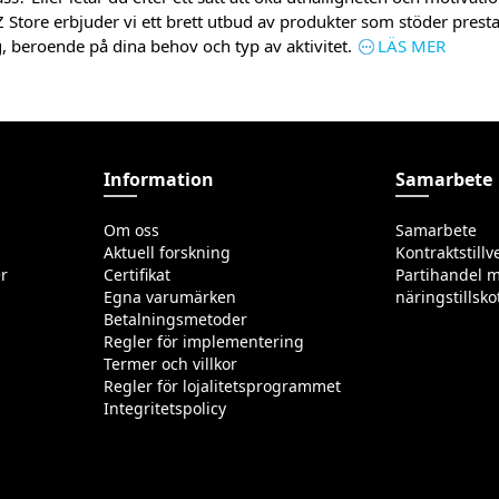
MZ Store erbjuder vi ett brett utbud av produkter som stöder prest
g, beroende på dina behov och typ av aktivitet.
LÄS MER
Information
Samarbete
Om oss
Samarbete
Aktuell forskning
Kontraktstillv
r
Certifikat
Partihandel m
Egna varumärken
näringstillsko
Betalningsmetoder
Regler för implementering
Termer och villkor
Regler för lojalitetsprogrammet
Integritetspolicy