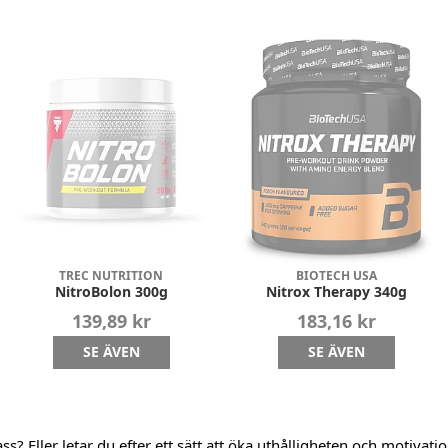
TREC NUTRITION
BIOTECH USA
NitroBolon 300g
Nitrox Therapy 340g
139,89 kr
183,16 kr
SE ÄVEN
SE ÄVEN
s? Eller letar du efter ett sätt att öka uthålligheten och motivat