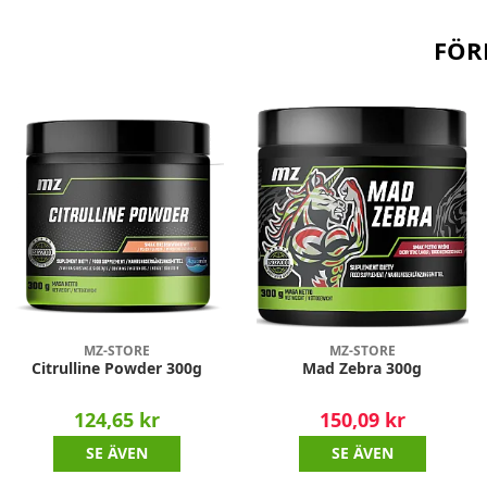
FÖR
MZ-STORE
MZ-STORE
Citrulline Powder 300g
Mad Zebra 300g
124,65 kr
150,09 kr
SE ÄVEN
SE ÄVEN