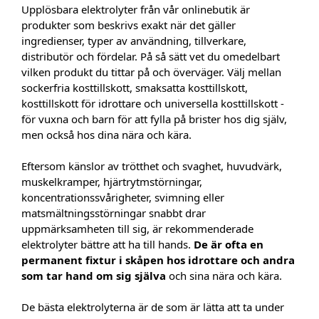
Upplösbara elektrolyter från vår onlinebutik är
produkter som beskrivs exakt när det gäller
ingredienser, typer av användning, tillverkare,
distributör och fördelar. På så sätt vet du omedelbart
vilken produkt du tittar på och överväger. Välj mellan
sockerfria kosttillskott, smaksatta kosttillskott,
kosttillskott för idrottare och universella kosttillskott -
för vuxna och barn för att fylla på brister hos dig själv,
men också hos dina nära och kära.
Eftersom känslor av trötthet och svaghet, huvudvärk,
muskelkramper, hjärtrytmstörningar,
koncentrationssvårigheter, svimning eller
matsmältningsstörningar snabbt drar
uppmärksamheten till sig, är rekommenderade
elektrolyter bättre att ha till hands.
De är ofta en
permanent fixtur i skåpen hos idrottare och andra
som tar hand om sig själva
och sina nära och kära.
De bästa elektrolyterna är de som är lätta att ta under