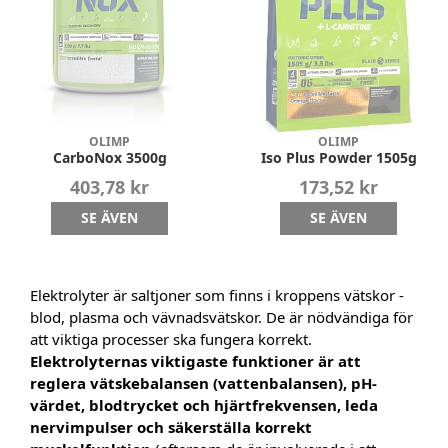
OLIMP
OLIMP
CarboNox 3500g
Iso Plus Powder 1505g
403,78 kr
173,52 kr
SE ÄVEN
SE ÄVEN
Elektrolyter är saltjoner som finns i kroppens vätskor -
blod, plasma och vävnadsvätskor. De är nödvändiga för
att viktiga processer ska fungera korrekt.
Elektrolyternas viktigaste funktioner är att
reglera vätskebalansen (vattenbalansen), pH-
värdet, blodtrycket och hjärtfrekvensen, leda
nervimpulser och säkerställa korrekt