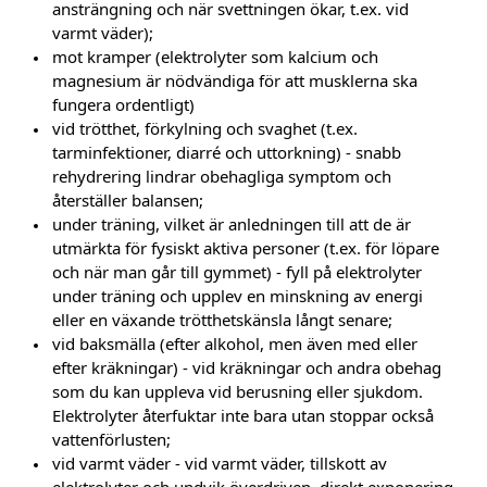
ansträngning och när svettningen ökar, t.ex. vid
varmt väder);
mot kramper (elektrolyter som kalcium och
magnesium är nödvändiga för att musklerna ska
fungera ordentligt)
vid trötthet, förkylning och svaghet (t.ex.
tarminfektioner, diarré och uttorkning) - snabb
rehydrering lindrar obehagliga symptom och
återställer balansen;
under träning, vilket är anledningen till att de är
utmärkta för fysiskt aktiva personer (t.ex. för löpare
och när man går till gymmet) - fyll på elektrolyter
under träning och upplev en minskning av energi
eller en växande trötthetskänsla långt senare;
vid baksmälla (efter alkohol, men även med eller
efter kräkningar) - vid kräkningar och andra obehag
som du kan uppleva vid berusning eller sjukdom.
Elektrolyter återfuktar inte bara utan stoppar också
vattenförlusten;
vid varmt väder - vid varmt väder, tillskott av