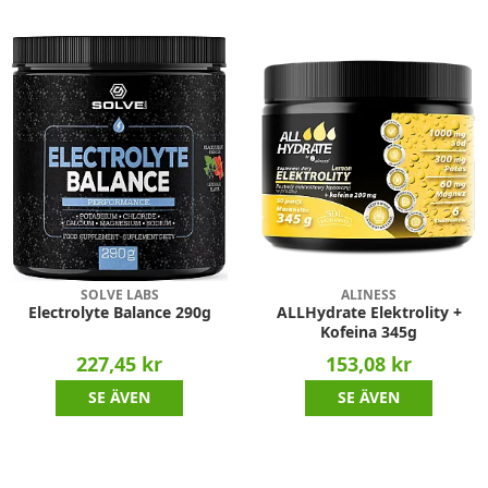
SOLVE LABS
ALINESS
Electrolyte Balance 290g
ALLHydrate Elektrolity +
Kofeina 345g
227,45 kr
153,08 kr
SE ÄVEN
SE ÄVEN