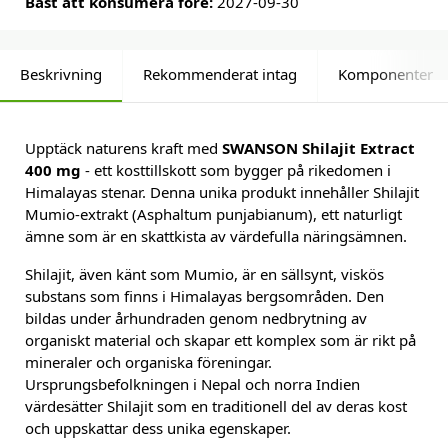
Bäst att konsumera före:
2027-09-30
Beskrivning
Rekommenderat intag
Komponenter
Upptäck naturens kraft med
SWANSON Shilajit Extract
400 mg
- ett kosttillskott som bygger på rikedomen i
Himalayas stenar. Denna unika produkt innehåller Shilajit
Mumio-extrakt (Asphaltum punjabianum), ett naturligt
ämne som är en skattkista av värdefulla näringsämnen.
Shilajit, även känt som Mumio, är en sällsynt, viskös
substans som finns i Himalayas bergsområden. Den
bildas under århundraden genom nedbrytning av
organiskt material och skapar ett komplex som är rikt på
mineraler och organiska föreningar.
Ursprungsbefolkningen i Nepal och norra Indien
värdesätter Shilajit som en traditionell del av deras kost
och uppskattar dess unika egenskaper.