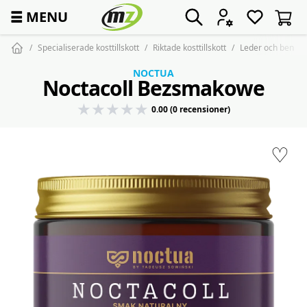
☰
MENU
Specialiserade kosttillskott
Riktade kosttillskott
Leder och ben
NOCTUA
Noctacoll Bezsmakowe
0.00 (0 recensioner)
♡