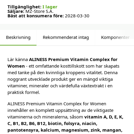
Tillgänglighet:
I lager
Säljare:
MZ-Store S.A.
Bäst att konsumera före:
2028-03-30
Beskrivning
Rekommenderat intag
Komponenter
Lär känna
ALINESS Premium Vitamin Complex for
Women
- ett omfattande kosttillskott som har skapats
med tanke på den kvinnliga kroppens vitalitet. Denna
noggrant utvecklade produkt ger en mängd viktiga
vitaminer, mineraler och värdefulla växtextrakt i en
praktisk formel.
ALINESS Premium Vitamin Complex for Women
innehåller en komplett uppsättning av de viktigaste
vitaminerna och mineralerna, såsom
vitamin A, D, E, K,
C, B1, B2, B6, B12, biotin, folsyra, niacin,
pantotensyra, kalcium, magnesium, zink, mangan,