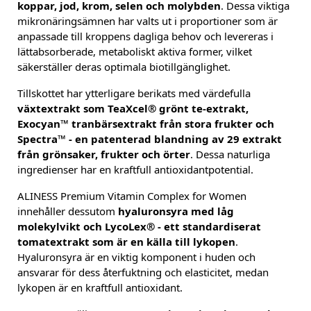
koppar, jod, krom, selen och molybden
. Dessa viktiga
mikronäringsämnen har valts ut i proportioner som är
anpassade till kroppens dagliga behov och levereras i
lättabsorberade, metaboliskt aktiva former, vilket
säkerställer deras optimala biotillgänglighet.
Tillskottet har ytterligare berikats med värdefulla
växtextrakt som TeaXcel® grönt te-extrakt,
Exocyan™ tranbärsextrakt från stora frukter och
Spectra™ - en patenterad blandning av 29 extrakt
från grönsaker, frukter och örter
. Dessa naturliga
ingredienser har en kraftfull antioxidantpotential.
ALINESS Premium Vitamin Complex for Women
innehåller dessutom
hyaluronsyra med låg
molekylvikt och LycoLex® - ett standardiserat
tomatextrakt som är en källa till lykopen
.
Hyaluronsyra är en viktig komponent i huden och
ansvarar för dess återfuktning och elasticitet, medan
lykopen är en kraftfull antioxidant.