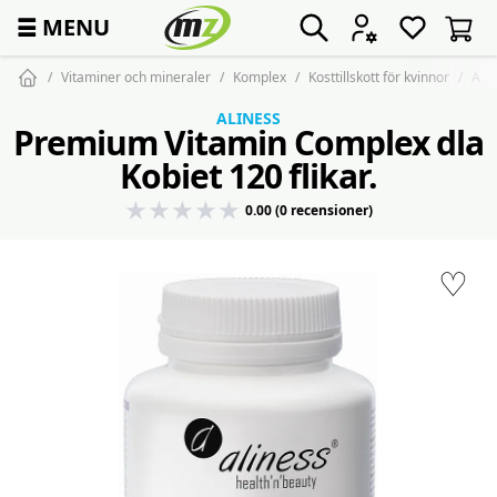
☰
MENU
Vitaminer och mineraler
Komplex
Kosttillskott för kvinnor
ALI
ALINESS
Premium Vitamin Complex dla
Kobiet 120 flikar.
0.00 (0 recensioner)
♡