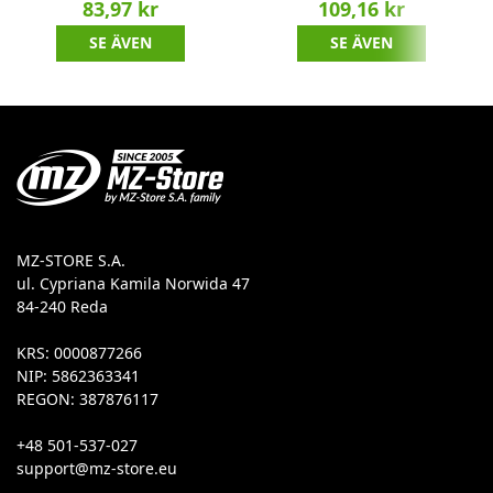
83,97 kr
109,16 kr
SE ÄVEN
SE ÄVEN
MZ-STORE S.A.
ul. Cypriana Kamila Norwida 47
84-240 Reda
KRS: 0000877266
NIP: 5862363341
REGON: 387876117
+48 501-537-027