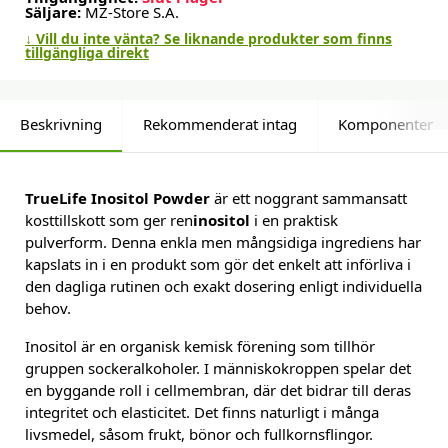
Säljare:
MZ-Store S.A.
↓ Vill du inte vänta? Se liknande produkter som finns
tillgängliga direkt
Beskrivning
Rekommenderat intag
Komponenter
TrueLife Inositol Powder
är ett noggrant sammansatt
kosttillskott som ger ren
inositol
i en praktisk
pulverform. Denna enkla men mångsidiga ingrediens har
kapslats in i en produkt som gör det enkelt att införliva i
den dagliga rutinen och exakt dosering enligt individuella
behov.
Inositol är en organisk kemisk förening som tillhör
gruppen sockeralkoholer. I människokroppen spelar det
en byggande roll i cellmembran, där det bidrar till deras
integritet och elasticitet. Det finns naturligt i många
livsmedel, såsom frukt, bönor och fullkornsflingor.