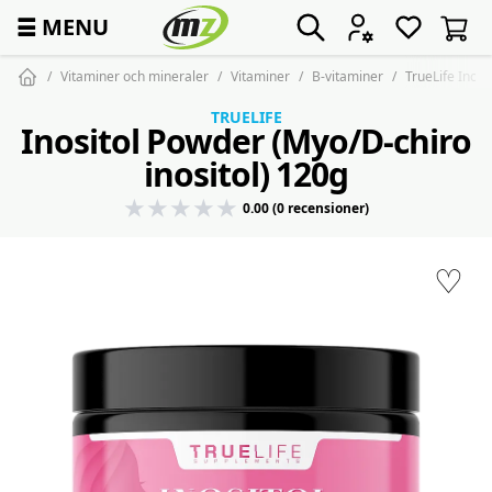
☰
MENU
Vitaminer och mineraler
Vitaminer
B-vitaminer
TrueLife Inos
TRUELIFE
Inositol Powder (Myo/D-chiro
inositol) 120g
0.00 (0 recensioner)
♡