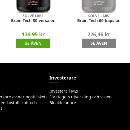
SOLVE LABS
SOLVE LABS
Brain Tech 30 versaler.
Brain Tech 60 kapslar.
139,95 kr
226,46 kr
SE ÄVEN
SE ÄVEN
Investerare
Investera i MZ!
erkare av näringstillskott
Företagets utveckling och vision
ed kosttillskott och
Bli aktieägare
tt