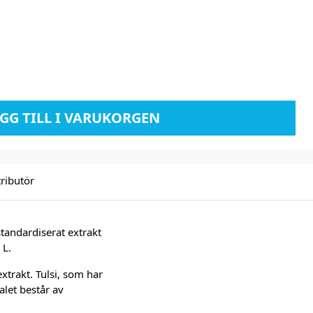
GG TILL I VARUKORGEN
tributör
 standardiserat extrakt
 L.
xtrakt. Tulsi, som har
alet består av