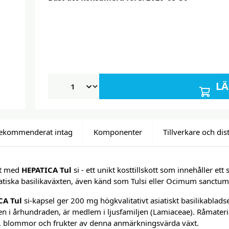
LÄ
ekommenderat intag
Komponenter
Tillverkare och dis
ft med
HEPATICA Tul
si - ett unikt kosttillskott som innehåller ett
atiska basilikaväxten, även känd som Tulsi eller Ocimum sanctum
CA Tul
si-kapsel ger 200 mg högkvalitativt asiatiskt basilikabladse
ien i århundraden, är medlem i ljusfamiljen (Lamiaceae). Råmateri
, blommor och frukter av denna anmärkningsvärda växt.