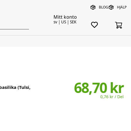
BLOG
HJÄLP
Mitt konto
sv | US | SEK
68,70 kr
asilika (Tulsi,
0,76 kr / Del