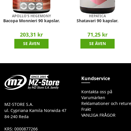
APOLLO'S HEGEMONY
HEPATICA
Bacopa Monnieri 90 kapslar.
Shatavari 90 kapslar.
203,31 kr
71,25 kr
SE ÄVEN
SE ÄVEN
Kundservice
Kontakta oss på
Varumärken
Reklamationer och reture
MZ-STORE S.A.
Frakt
ul. Cypriana Kamila Norwida 47
VANLIGA FRÅGOR
84-240 Reda
KRS: 0000877266