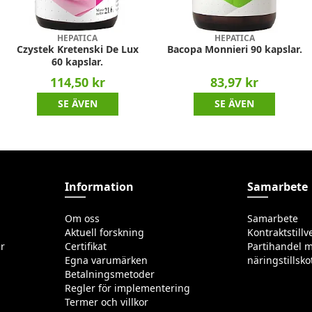
HEPATICA
HEPATICA
Czystek Kretenski De Lux
Bacopa Monnieri 90 kapslar.
60 kapslar.
114,50 kr
83,97 kr
SE ÄVEN
SE ÄVEN
Information
Samarbete
Om oss
Samarbete
Aktuell forskning
Kontraktstillv
r
Certifikat
Partihandel m
Egna varumärken
näringstillsko
Betalningsmetoder
Regler för implementering
Termer och villkor