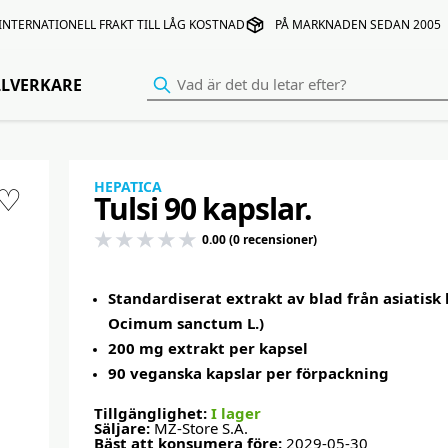
INTERNATIONELL FRAKT TILL LÅG KOSTNAD
PÅ MARKNADEN SEDAN 2005
LLVERKARE
HEPATICA
♡
Tulsi 90 kapslar.
0.00 (0 recensioner)
Standardiserat extrakt av blad från asiatisk b
Ocimum sanctum L.)
200 mg extrakt per kapsel
90 veganska kapslar per förpackning
Tillgänglighet:
I lager
Säljare:
MZ-Store S.A.
Bäst att konsumera före:
2029-05-30