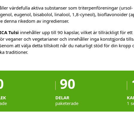
åller värdefulla aktiva substanser som triterpenföreningar (ursol-
genol, eugenol, bisabolol, linalool, 1,8-cyneol), bioflavonoider (a
re denna rikedom av ingredienser.
ICA Tulsi
innehåller upp till 90 kapslar, vilket är tillräckligt för et
ör veganer och vegetarianer och innehåller inga konstgjorda tillsa
nom att välja detta tillskott når du naturligt stöd för din kropp 
a traditioner.
0
90
ŁEK
DELAR
KA
ade
paketerade
1 s