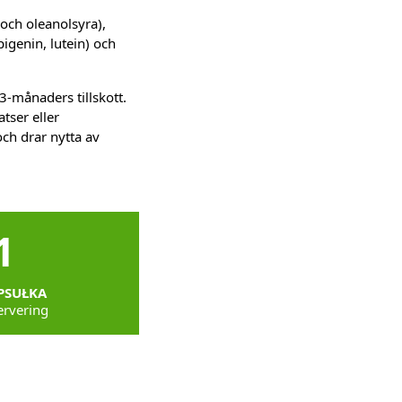
 och oleanolsyra),
pigenin, lutein) och
t 3-månaders tillskott.
tser eller
och drar nytta av
1
PSUŁKA
ervering