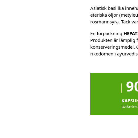
Asiatisk basilika inneh
eteriska oljor (metyleu
rosmarinsyra. Tack va
En förpackning
HEPAT
Produkten är lämplig f
konserveringsmedel. Ge
rikedomen i ayurvedisk
9
KAPSU
paketer