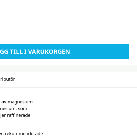
GG TILL I VARUKORGEN
tributör
orm av magnesium
gnesium, som
er raffinerade
 den rekommenderade