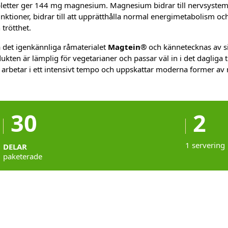
bletter ger 144 mg magnesium. Magnesium bidrar till nervsystem
nktioner, bidrar till att upprätthålla normal energimetabolism och 
 trötthet.
 det igenkännliga råmaterialet
Magtein®
och kännetecknas av si
ten är lämplig för vegetarianer och passar väl in i det dagliga ti
 arbetar i ett intensivt tempo och uppskattar moderna former av 
30
2
1 servering
DELAR
paketerade