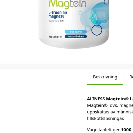
Beskrivning
R
ALINESS Magtein® L
Magtein®, dvs. magne
uppskattas av människ
tillskottslösningar.
Varje tablett ger
1000