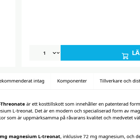
LÄ
ekommenderat intag
Komponenter
Tillverkare och dis
-Threonate
är ett kosttillskott som innehåller en patenterad f
sium L-treonat. Det är en modern och specialiserad form av ma
or som är uppmärksamma på råvarans kvalitet och medvetet välj
 mg magnesium L-treonat
, inklusive 72 mg magnesium, och